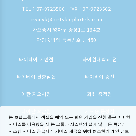
TEL：
07-9723560
FAX：07-9723562
rsvn.yb@justsleephotels.com
가오슝시 영아구 중정1로 134호
관광숙박업 등록번호： 450
타이페이 시먼점
타이완대학교 점
타이베이 싼충점은
타이베이 중산
이란 자오시점
화롄 종정점
타이난 후산점
가오슝 종정점
본 호텔그룹에서 객실을 예약 또는 회원 가입을 신청 혹은 어떠한
서비스를 이용했을 시 본 그룹과 시스템의 설계 및 작동 특성상
가오슝역 점
오사카 신사이바시는
시스템 서비스 공급자가 서비스 제공을 위해 최소한의 개인 정보