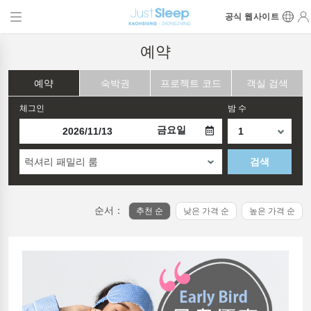
공식 웹사이트
예약
예약
숙박권
프로젝트 코드
객실 검색
체그인
밤 수
금요일
럭셔리 패밀리 룸
검색
순서：
추천 순
낮은 가격 순
높은 가격 순