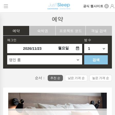
공식 웹사이트
예약
예약
숙박권
프로젝트 코드
객실 검색
체그인
밤 수
월요일
명인 룸
검색
순서：
추천 순
낮은 가격 순
높은 가격 순