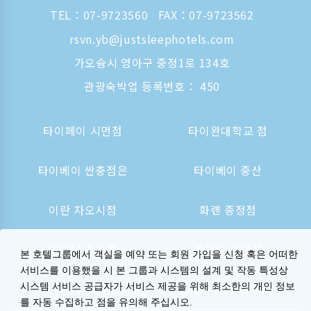
TEL：
07-9723560
FAX：07-9723562
rsvn.yb@justsleephotels.com
가오슝시 영아구 중정1로 134호
관광숙박업 등록번호： 450
타이페이 시먼점
타이완대학교 점
타이베이 싼충점은
타이베이 중산
이란 자오시점
화롄 종정점
타이난 후산점
가오슝 종정점
본 호텔그룹에서 객실을 예약 또는 회원 가입을 신청 혹은 어떠한
서비스를 이용했을 시 본 그룹과 시스템의 설계 및 작동 특성상
시스템 서비스 공급자가 서비스 제공을 위해 최소한의 개인 정보
가오슝역 점
오사카 신사이바시는
를 자동 수집하고 점을 유의해 주십시오.