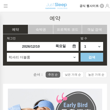
공식 웹사이트
예약
예약
숙박권
프로젝트 코드
객실 검색
체그인
밤 수
목요일
럭셔리 더블룸
검색
순서：
추천 순
낮은 가격 순
높은 가격 순