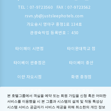
TEL：
07-9723560
FAX：07-9723562
rsvn.yb@justsleephotels.com
가오슝시 영아구 중정1로 134호
관광숙박업 등록번호： 450
타이페이 시먼점
타이완대학교 점
타이베이 싼충점은
타이베이 중산
이란 자오시점
화롄 종정점
타이난 후산점
가오슝 종정점
본 호텔그룹에서 객실을 예약 또는 회원 가입을 신청 혹은 어떠한
서비스를 이용했을 시 본 그룹과 시스템의 설계 및 작동 특성상
가오슝역 점
오사카 신사이바시는
시스템 서비스 공급자가 서비스 제공을 위해 최소한의 개인 정보