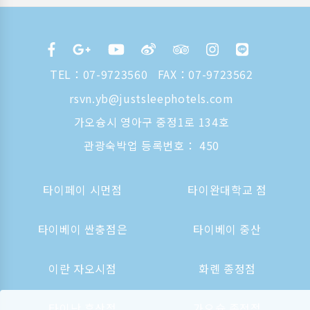
TEL：
07-9723560
FAX：07-9723562
rsvn.yb@justsleephotels.com
가오슝시 영아구 중정1로 134호
관광숙박업 등록번호： 450
타이페이 시먼점
타이완대학교 점
타이베이 싼충점은
타이베이 중산
이란 자오시점
화롄 종정점
타이난 후산점
가오슝 종정점