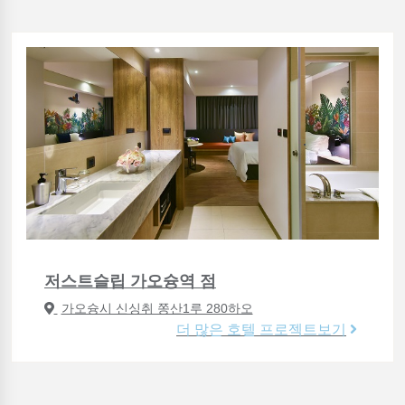
저스트슬립 가오슝역 점
가오슝시 신싱취 쫑산1루 280하오
더 많은 호텔 프로젝트보기