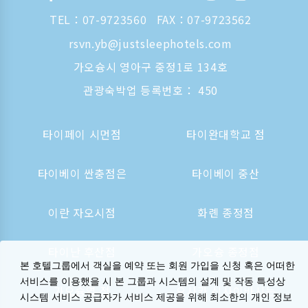
TEL：
07-9723560
FAX：07-9723562
rsvn.yb@justsleephotels.com
가오슝시 영아구 중정1로 134호
관광숙박업 등록번호： 450
타이페이 시먼점
타이완대학교 점
타이베이 싼충점은
타이베이 중산
이란 자오시점
화롄 종정점
타이난 후산점
가오슝 종정점
본 호텔그룹에서 객실을 예약 또는 회원 가입을 신청 혹은 어떠한
서비스를 이용했을 시 본 그룹과 시스템의 설계 및 작동 특성상
가오슝역 점
오사카 신사이바시는
시스템 서비스 공급자가 서비스 제공을 위해 최소한의 개인 정보