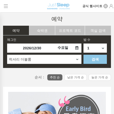
공식 웹사이트
예약
예약
숙박권
프로젝트 코드
객실 검색
체그인
밤 수
수요일
럭셔리 더블룸
검색
순서：
추천 순
낮은 가격 순
높은 가격 순