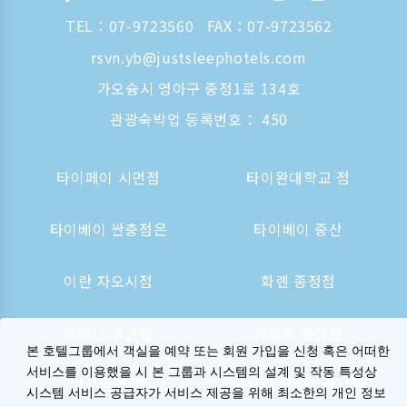
TEL：
07-9723560
FAX：07-9723562
rsvn.yb@justsleephotels.com
가오슝시 영아구 중정1로 134호
관광숙박업 등록번호： 450
타이페이 시먼점
타이완대학교 점
타이베이 싼충점은
타이베이 중산
이란 자오시점
화롄 종정점
타이난 후산점
가오슝 종정점
본 호텔그룹에서 객실을 예약 또는 회원 가입을 신청 혹은 어떠한
서비스를 이용했을 시 본 그룹과 시스템의 설계 및 작동 특성상
가오슝역 점
오사카 신사이바시는
시스템 서비스 공급자가 서비스 제공을 위해 최소한의 개인 정보