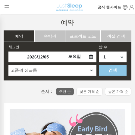
공식 웹사이트
예약
예약
숙박권
프로젝트 코드
객실 검색
체그인
밤 수
토요일
고품격 싱글룸
검색
순서：
추천 순
낮은 가격 순
높은 가격 순