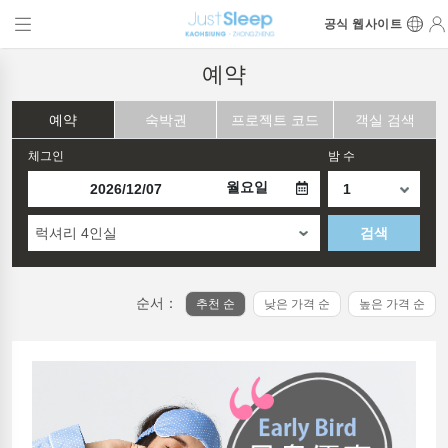
공식 웹사이트
예약
예약
숙박권
프로젝트 코드
객실 검색
체그인
밤 수
월요일
럭셔리 4인실
검색
순서：
추천 순
낮은 가격 순
높은 가격 순