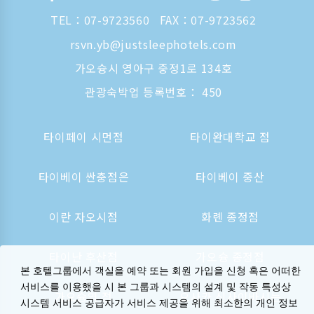
TEL：
07-9723560
FAX：07-9723562
rsvn.yb@justsleephotels.com
가오슝시 영아구 중정1로 134호
관광숙박업 등록번호： 450
타이페이 시먼점
타이완대학교 점
타이베이 싼충점은
타이베이 중산
이란 자오시점
화롄 종정점
타이난 후산점
가오슝 종정점
본 호텔그룹에서 객실을 예약 또는 회원 가입을 신청 혹은 어떠한
서비스를 이용했을 시 본 그룹과 시스템의 설계 및 작동 특성상
가오슝역 점
오사카 신사이바시는
시스템 서비스 공급자가 서비스 제공을 위해 최소한의 개인 정보