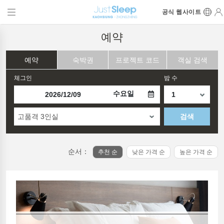
공식 웹사이트
예약
예약
숙박권
프로젝트 코드
객실 검색
체그인
밤 수
수요일
고품격 3인실
검색
순서：
추천 순
낮은 가격 순
높은 가격 순