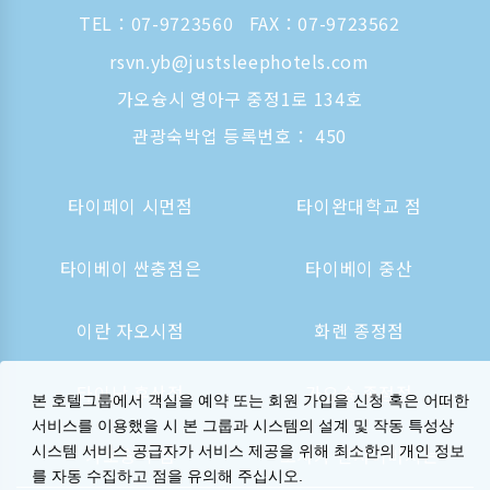
TEL：
07-9723560
FAX：07-9723562
rsvn.yb@justsleephotels.com
가오슝시 영아구 중정1로 134호
관광숙박업 등록번호： 450
타이페이 시먼점
타이완대학교 점
타이베이 싼충점은
타이베이 중산
이란 자오시점
화롄 종정점
타이난 후산점
가오슝 종정점
본 호텔그룹에서 객실을 예약 또는 회원 가입을 신청 혹은 어떠한
서비스를 이용했을 시 본 그룹과 시스템의 설계 및 작동 특성상
시스템 서비스 공급자가 서비스 제공을 위해 최소한의 개인 정보
가오슝역 점
오사카 신사이바시는
를 자동 수집하고 점을 유의해 주십시오.