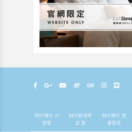
타이페이 시
타이완대학
타이베이 싼
먼점
교 점
충점은