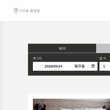
가오슝 종정점
예약
체그인
밤 수
일요일