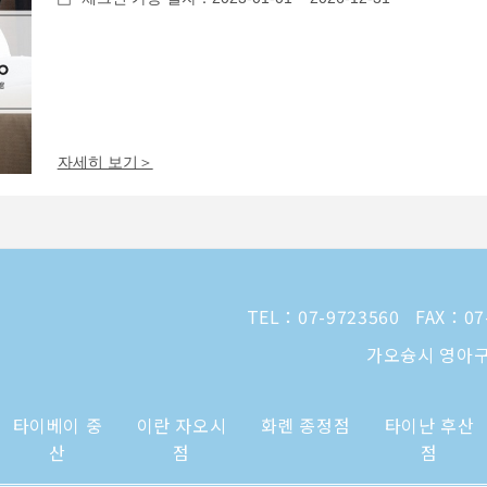
자세히 보기＞
TEL：
07-9723560
FAX：07
가오슝시 영아구
타이베이 중
이란 자오시
화롄 종정점
타이난 후산
산
점
점