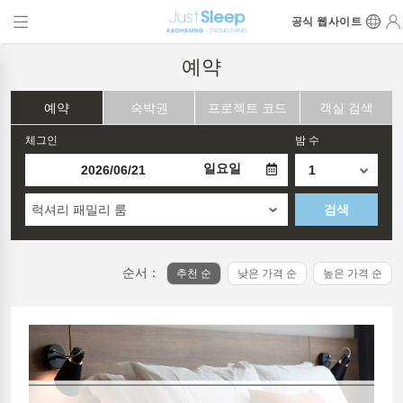
공식 웹사이트
예약
예약
숙박권
프로젝트 코드
객실 검색
체그인
밤 수
일요일
럭셔리 패밀리 룸
검색
순서：
추천 순
낮은 가격 순
높은 가격 순