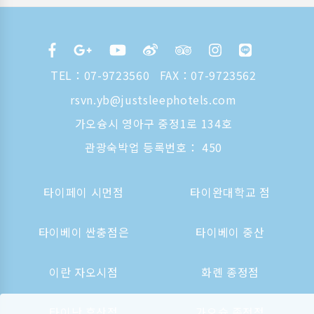
TEL：
07-9723560
FAX：07-9723562
rsvn.yb@justsleephotels.com
가오슝시 영아구 중정1로 134호
관광숙박업 등록번호： 450
타이페이 시먼점
타이완대학교 점
타이베이 싼충점은
타이베이 중산
이란 자오시점
화롄 종정점
타이난 후산점
가오슝 종정점