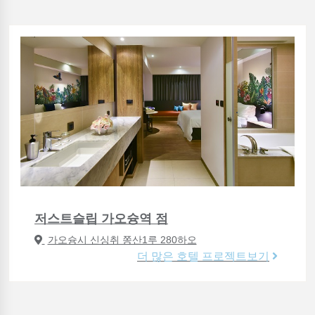
저스트슬립 가오슝역 점
가오슝시 신싱취 쫑산1루 280하오
더 많은 호텔 프로젝트보기