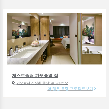
저스트슬립 가오슝역 점
가오슝시 신싱취 쫑산1루 280하오
더 많은 호텔 프로젝트보기