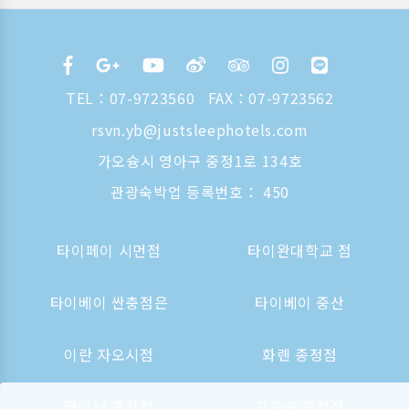
TEL：
07-9723560
FAX：07-9723562
rsvn.yb@justsleephotels.com
가오슝시 영아구 중정1로 134호
관광숙박업 등록번호： 450
타이페이 시먼점
타이완대학교 점
타이베이 싼충점은
타이베이 중산
이란 자오시점
화롄 종정점
타이난 후산점
가오슝 종정점