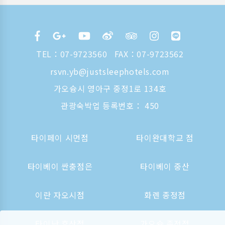
TEL：
07-9723560
FAX：07-9723562
rsvn.yb@justsleephotels.com
가오슝시 영아구 중정1로 134호
관광숙박업 등록번호： 450
타이페이 시먼점
타이완대학교 점
타이베이 싼충점은
타이베이 중산
이란 자오시점
화롄 종정점
타이난 후산점
가오슝 종정점