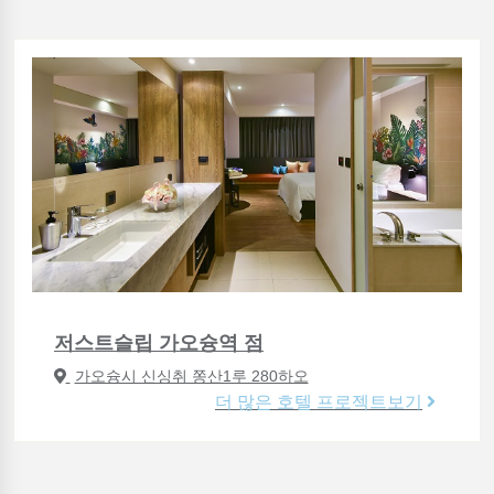
저스트슬립 가오슝역 점
가오슝시 신싱취 쫑산1루 280하오
더 많은 호텔 프로젝트보기