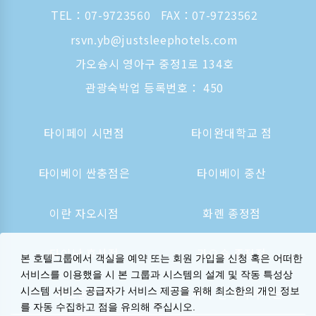
TEL：
07-9723560
FAX：07-9723562
rsvn.yb@justsleephotels.com
가오슝시 영아구 중정1로 134호
관광숙박업 등록번호： 450
타이페이 시먼점
타이완대학교 점
타이베이 싼충점은
타이베이 중산
이란 자오시점
화롄 종정점
타이난 후산점
가오슝 종정점
본 호텔그룹에서 객실을 예약 또는 회원 가입을 신청 혹은 어떠한
서비스를 이용했을 시 본 그룹과 시스템의 설계 및 작동 특성상
시스템 서비스 공급자가 서비스 제공을 위해 최소한의 개인 정보
가오슝역 점
오사카 신사이바시는
를 자동 수집하고 점을 유의해 주십시오.