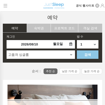
공식 웹사이트
예약
예약
숙박권
프로젝트 코드
객실 검색
체그인
밤 수
월요일
고품격 싱글룸
검색
순서：
추천 순
낮은 가격 순
높은 가격 순