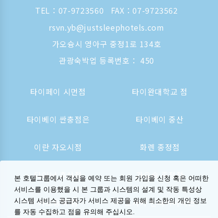
TEL：
07-9723560
FAX：07-9723562
rsvn.yb@justsleephotels.com
가오슝시 영아구 중정1로 134호
관광숙박업 등록번호： 450
타이페이 시먼점
타이완대학교 점
타이베이 싼충점은
타이베이 중산
이란 자오시점
화롄 종정점
타이난 후산점
가오슝 종정점
본 호텔그룹에서 객실을 예약 또는 회원 가입을 신청 혹은 어떠한
서비스를 이용했을 시 본 그룹과 시스템의 설계 및 작동 특성상
시스템 서비스 공급자가 서비스 제공을 위해 최소한의 개인 정보
가오슝역 점
오사카 신사이바시는
를 자동 수집하고 점을 유의해 주십시오.