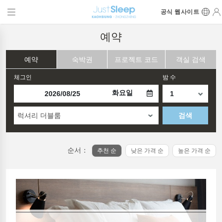
공식 웹사이트
예약
예약
숙박권
프로젝트 코드
객실 검색
체그인
밤 수
화요일
럭셔리 더블룸
검색
순서：
추천 순
낮은 가격 순
높은 가격 순