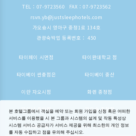
TEL：
07-9723560
FAX：07-9723562
rsvn.yb@justsleephotels.com
가오슝시 영아구 중정1로 134호
관광숙박업 등록번호： 450
타이페이 시먼점
타이완대학교 점
타이베이 싼충점은
타이베이 중산
이란 자오시점
화롄 종정점
타이난 후산점
가오슝 종정점
본 호텔그룹에서 객실을 예약 또는 회원 가입을 신청 혹은 어떠한
서비스를 이용했을 시 본 그룹과 시스템의 설계 및 작동 특성상
시스템 서비스 공급자가 서비스 제공을 위해 최소한의 개인 정보
가오슝역 점
오사카 신사이바시는
를 자동 수집하고 점을 유의해 주십시오.