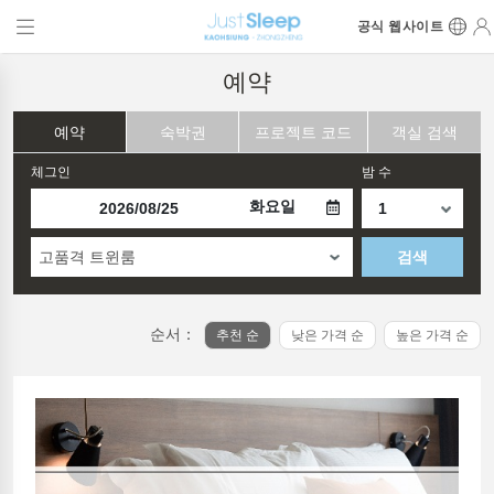
공식 웹사이트
예약
예약
숙박권
프로젝트 코드
객실 검색
체그인
밤 수
화요일
고품격 트윈룸
검색
순서：
추천 순
낮은 가격 순
높은 가격 순