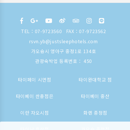
TEL：
07-9723560
FAX：07-9723562
rsvn.yb@justsleephotels.com
가오슝시 영아구 중정1로 134호
관광숙박업 등록번호： 450
타이페이 시먼점
타이완대학교 점
타이베이 싼충점은
타이베이 중산
이란 자오시점
화롄 종정점
타이난 후산점
가오슝 종정점