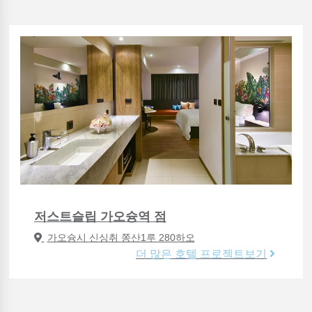
저스트슬립 가오슝역 점
가오슝시 신싱취 쫑산1루 280하오
더 많은 호텔 프로젝트보기