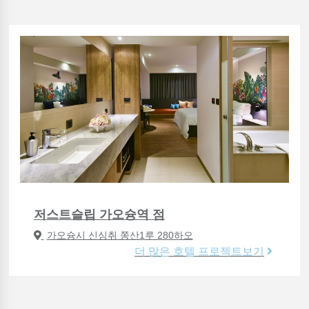
저스트슬립 가오슝역 점
가오슝시 신싱취 쫑산1루 280하오
더 많은 호텔 프로젝트보기