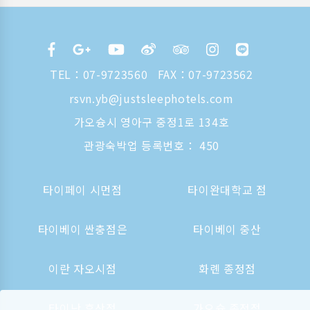
TEL：
07-9723560
FAX：07-9723562
rsvn.yb@justsleephotels.com
가오슝시 영아구 중정1로 134호
관광숙박업 등록번호： 450
타이페이 시먼점
타이완대학교 점
타이베이 싼충점은
타이베이 중산
이란 자오시점
화롄 종정점
타이난 후산점
가오슝 종정점