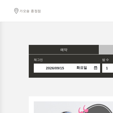
가오슝 종정점
예약
체그인
밤 수
화요일