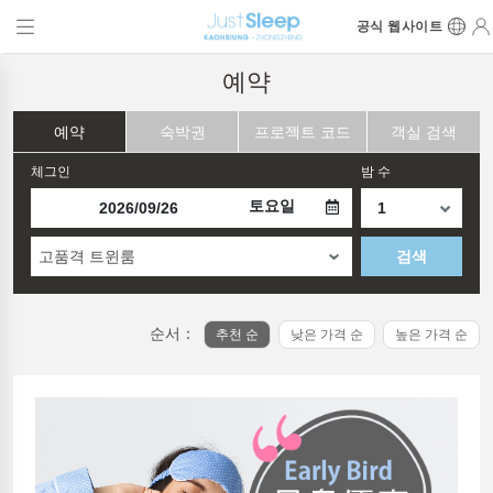
공식 웹사이트
예약
예약
숙박권
프로젝트 코드
객실 검색
체그인
밤 수
토요일
고품격 트윈룸
검색
순서：
추천 순
낮은 가격 순
높은 가격 순