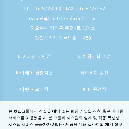
TEL：
07-9723560
FAX：07-9723562
rsvn.yb@justsleephotels.com
가오슝시 영아구 중정1로 134호
관광숙박업 등록번호： 450
타이페이 시먼점
타이완대학교 점
타이베이 싼충점은
타이베이 중산
이란 자오시점
화롄 종정점
타이난 후산점
가오슝 종정점
본 호텔그룹에서 객실을 예약 또는 회원 가입을 신청 혹은 어떠한
서비스를 이용했을 시 본 그룹과 시스템의 설계 및 작동 특성상
가오슝역 점
오사카 신사이바시는
시스템 서비스 공급자가 서비스 제공을 위해 최소한의 개인 정보