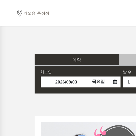
가오슝 종정점
예약
체그인
밤 수
목요일