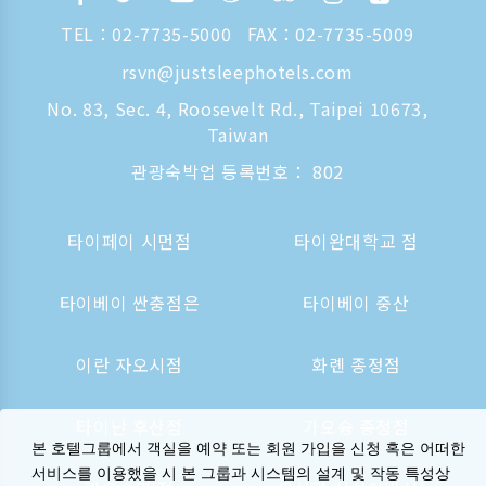
TEL：
02-7735-5000
FAX：02-7735-5009
rsvn@justsleephotels.com
No. 83, Sec. 4, Roosevelt Rd., Taipei 10673,
Taiwan
관광숙박업 등록번호： 802
타이페이 시먼점
타이완대학교 점
타이베이 싼충점은
타이베이 중산
이란 자오시점
화롄 종정점
타이난 후산점
가오슝 종정점
본 호텔그룹에서 객실을 예약 또는 회원 가입을 신청 혹은 어떠한
서비스를 이용했을 시 본 그룹과 시스템의 설계 및 작동 특성상