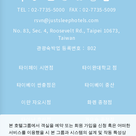
TEL：
02-7735-5000
FAX：02-7735-5009
rsvn@justsleephotels.com
No. 83, Sec. 4, Roosevelt Rd., Taipei 10673,
Taiwan
관광숙박업 등록번호： 802
타이페이 시먼점
타이완대학교 점
타이베이 싼충점은
타이베이 중산
이란 자오시점
화롄 종정점
타이난 후산점
가오슝 종정점
본 호텔그룹에서 객실을 예약 또는 회원 가입을 신청 혹은 어떠한
서비스를 이용했을 시 본 그룹과 시스템의 설계 및 작동 특성상