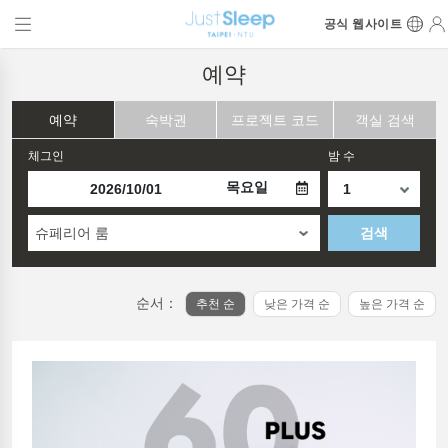
공식 웹사이트
예약
예약
숙박권
프로젝트 코드
객실 검색
체그인
밤 수
목요일
슈페리어 룸
검색
순서：
추천 순
낮은 가격 순
높은 가격 순