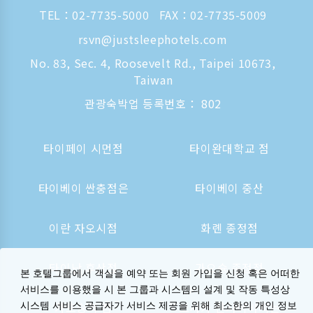
TEL：
02-7735-5000
FAX：02-7735-5009
rsvn@justsleephotels.com
No. 83, Sec. 4, Roosevelt Rd., Taipei 10673,
Taiwan
관광숙박업 등록번호： 802
타이페이 시먼점
타이완대학교 점
타이베이 싼충점은
타이베이 중산
이란 자오시점
화롄 종정점
타이난 후산점
가오슝 종정점
본 호텔그룹에서 객실을 예약 또는 회원 가입을 신청 혹은 어떠한
서비스를 이용했을 시 본 그룹과 시스템의 설계 및 작동 특성상
가오슝역 점
오사카 신사이바시는
시스템 서비스 공급자가 서비스 제공을 위해 최소한의 개인 정보