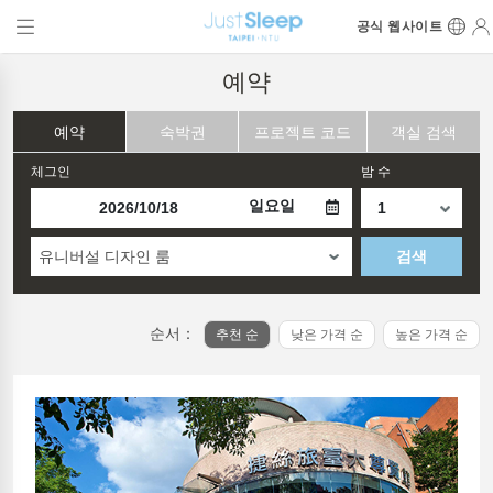
공식 웹사이트
예약
예약
숙박권
프로젝트 코드
객실 검색
체그인
밤 수
일요일
유니버설 디자인 룸
검색
순서：
추천 순
낮은 가격 순
높은 가격 순