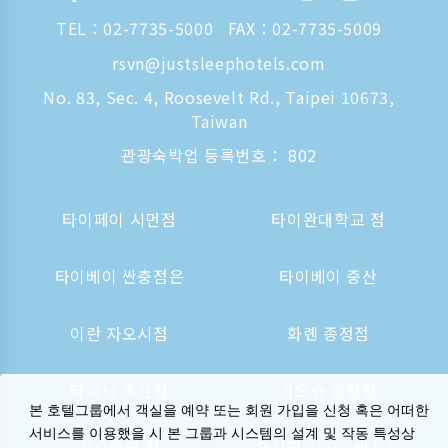
TEL：
02-7735-5000
FAX：02-7735-5009
rsvn@justsleephotels.com
No. 83, Sec. 4, Roosevelt Rd., Taipei 10673,
Taiwan
관광숙박업 등록번호： 802
타이페이 시먼점
타이완대학교 점
타이베이 싼충점은
타이베이 중산
이란 자오시점
화롄 종정점
타이난 후산점
가오슝 종정점
본 호텔그룹에서 객실을 예약 또는 회원 가입을 신청 혹은 어떠한
서비스를 이용했을 시 본 그룹과 시스템의 설계 및 작동 특성상
가오슝역 점
오사카 신사이바시는