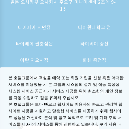
일본 오사카부 오사카시 주오구 미나미센바 2초메 9-
15
타이페이 시먼점
타이완대학교 점
타이베이 싼충점은
타이베이 중산
이란 자오시점
화롄 종정점
타이난 후산점
가오슝 종정점
본 호텔그룹에서 객실을 예약 또는 회원 가입을 신청 혹은 어떠한
서비스를 이용했을 시 본 그룹과 시스템의 설계 및 작동 특성상
시스템 서비스 공급자가 서비스 제공을 위해 최소한의 개인 정보
가오슝역 점
오사카 신사이바시는
를 자동 수집하고 점을 유의해 주십시오.
본 호텔그룹은 보다 빠르고 웹사이트 이용자의 빠르고 편리한 웹
사이트 사용을 지원하고 맞춤형 서비스를 제공하기 위해 웹사이
트 성능을 개선하여 분석 및 광고 목적으로 쿠키 및 기타 추적 서
비스를 제3사의 서비스를 통해 진행하고 있습니다. 쿠키 사용 내