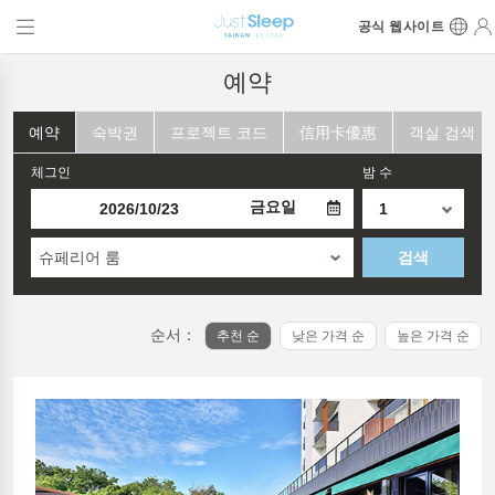
공식 웹사이트
예약
예약
숙박권
프로젝트 코드
信用卡優惠
객실 검색
체그인
밤 수
금요일
슈페리어 룸
검색
순서：
추천 순
낮은 가격 순
높은 가격 순