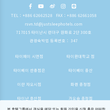
TEL：
+886 62662528
FAX：+886 62661058
rsvn.td@justsleephotels.com
717015 타이난시 런더구 원화로 2단 300호
관광숙박업 등록번호： 347
타이페이 시먼점
타이완대학교 점
타이베이 싼충점은
타이베이 중산
이란 자오시점
화롄 종정점
타이난 후산점
가오슝 종정점
본 호텔그룹에서 객실을 예약 또는 회원 가입을 신청 혹은 어떠한