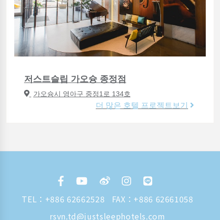
저스트슬립 가오슝 종정점
가오슝시 영아구 중정1로 134호
더 많은 호텔 프로젝트보기
TEL：
+886 62662528
FAX：+886 62661058
rsvn.td@justsleephotels.com