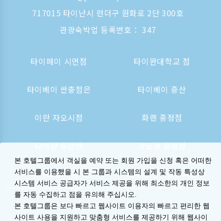
717015 타이난시 런더구 원화로 2단 300호
관광숙박업 등록번호： 347
타이페이 시먼점
타이완대학교 점
타이베이 싼충점은
타이베이 중산
이란 자오시점
화롄 종정점
타이난 후산점
가오슝 종정점
본 호텔그룹에서 객실을 예약 또는 회원 가입을 신청 혹은 어떠한
가오슝역 점
오사카 신사이바시는
서비스를 이용했을 시 본 그룹과 시스템의 설계 및 작동 특성상
시스템 서비스 공급자가 서비스 제공을 위해 최소한의 개인 정보
를 자동 수집하고 점을 유의해 주십시오.
본 호텔그룹은 보다 빠르고 웹사이트 이용자의 빠르고 편리한 웹
사이트 사용을 지원하고 맞춤형 서비스를 제공하기 위해 웹사이