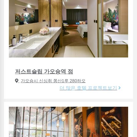
저스트슬립 가오슝역 점
가오슝시 신싱취 쫑산1루 280하오
더 많은 호텔 프로젝트보기