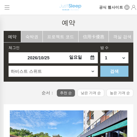
공식 웹사이트
예약
예약
숙박권
프로젝트 코드
信用卡優惠
객실 검색
체그인
밤 수
일요일
하비스트 스위트
검색
순서：
추천 순
낮은 가격 순
높은 가격 순