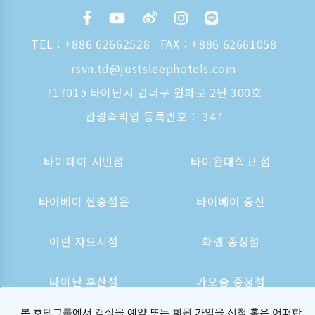
TEL：
+886 62662528
FAX：+886 62661058
rsvn.td@justsleephotels.com
717015 타이난시 런더구 원화로 2단 300호
관광숙박업 등록번호： 347
타이페이 시먼점
타이완대학교 점
타이베이 싼충점은
타이베이 중산
이란 자오시점
화롄 종정점
타이난 후산점
가오슝 종정점
본 호텔그룹에서 객실을 예약 또는 회원 가입을 신청 혹은 어떠한