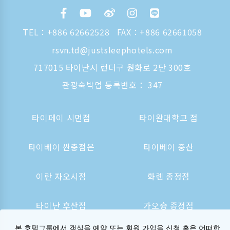
TEL：
+886 62662528
FAX：+886 62661058
rsvn.td@justsleephotels.com
717015 타이난시 런더구 원화로 2단 300호
관광숙박업 등록번호： 347
타이페이 시먼점
타이완대학교 점
타이베이 싼충점은
타이베이 중산
이란 자오시점
화롄 종정점
타이난 후산점
가오슝 종정점
본 호텔그룹에서 객실을 예약 또는 회원 가입을 신청 혹은 어떠한