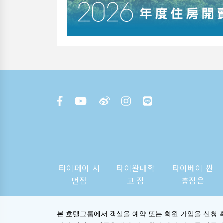
타이페이 시
타이완대학
타이베이 싼
먼점
교 점
충점은
본 호텔그룹에서 객실을 예약 또는 회원 가입을 신청 