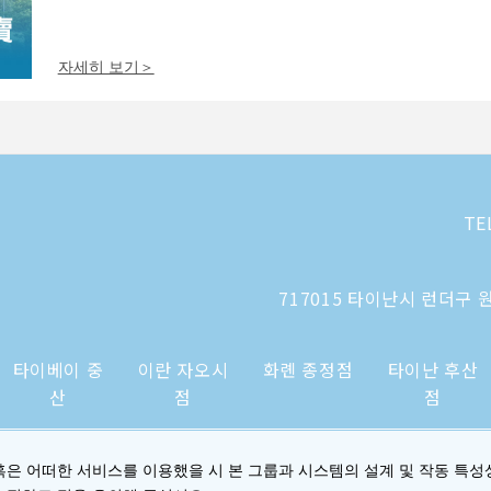
자세히 보기＞
TE
717015 타이난시 런더구 원
타이베이 중
이란 자오시
화롄 종정점
타이난 후산
산
점
점
혹은 어떠한 서비스를 이용했을 시 본 그룹과 시스템의 설계 및 작동 특성