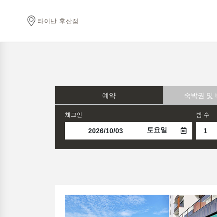
타이난 후산점
예약
숙박권 및
체그인
밤 수
토요일