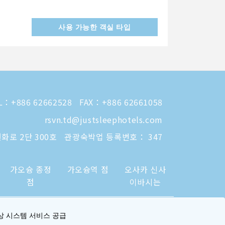
사용 가능한 객실 타입
L：
+886 62662528
FAX：+886 62661058
rsvn.td@justsleephotels.com
화로 2단 300호
관광숙박업 등록번호： 347
가오슝 종정
가오슝역 점
오사카 신사
점
이바시는
상 시스템 서비스 공급