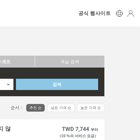
공식 웹사이트
卡優惠
객실 검색
검색
순서：
추천 순
낮은 가격 순
높은 가격 순
지 않
TWD 7,744
부터
（10 %의 서비스 요금）