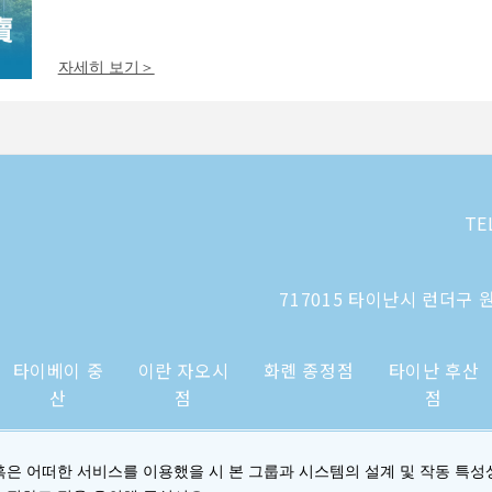
자세히 보기＞
TE
717015 타이난시 런더구 원
타이베이 중
이란 자오시
화롄 종정점
타이난 후산
산
점
점
혹은 어떠한 서비스를 이용했을 시 본 그룹과 시스템의 설계 및 작동 특성