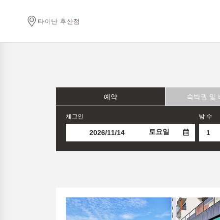
타이난 후산점
예약
숙박권 및
체그인
밤 수
토요일