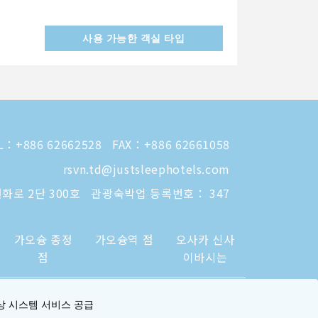
사용 가능한 객실 타입
L：
+886 62662528
FAX：+886 62661058
rsvn.td@justsleephotels.com
화로 2단 300호
관광숙박업 등록번호： 347
가오슝 종정
가오슝역 점
오사카 신사
점
이바시는
상 시스템 서비스 공급