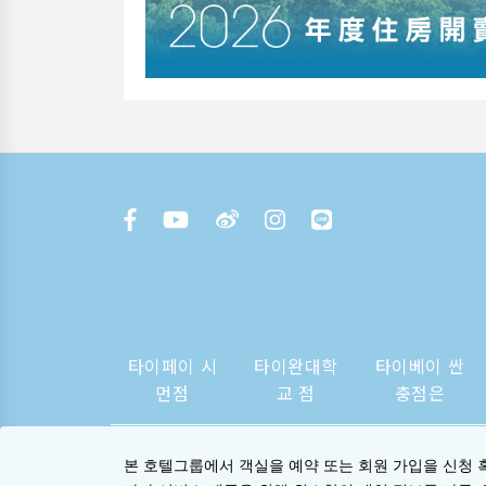
타이페이 시
타이완대학
타이베이 싼
먼점
교 점
충점은
본 호텔그룹에서 객실을 예약 또는 회원 가입을 신청 