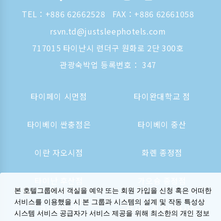
TEL：
+886 62662528
FAX：+886 62661058
rsvn.td@justsleephotels.com
717015 타이난시 런더구 원화로 2단 300호
관광숙박업 등록번호： 347
타이페이 시먼점
타이완대학교 점
타이베이 싼충점은
타이베이 중산
이란 자오시점
화롄 종정점
타이난 후산점
가오슝 종정점
본 호텔그룹에서 객실을 예약 또는 회원 가입을 신청 혹은 어떠한
서비스를 이용했을 시 본 그룹과 시스템의 설계 및 작동 특성상
가오슝역 점
오사카 신사이바시는
시스템 서비스 공급자가 서비스 제공을 위해 최소한의 개인 정보