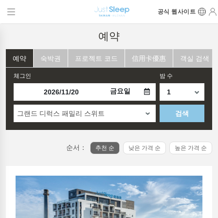
공식 웹사이트
예약
예약
숙박권
프로젝트 코드
信用卡優惠
객실 검색
체그인
밤 수
금요일
그랜드 디럭스 패밀리 스위트
검색
순서：
추천 순
낮은 가격 순
높은 가격 순