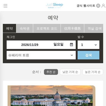
공식 웹사이트
예약
예약
숙박권
프로젝트 코드
信用卡優惠
객실 검색
체그인
밤 수
일요일
슈페리어 트윈
검색
순서：
추천 순
낮은 가격 순
높은 가격 순