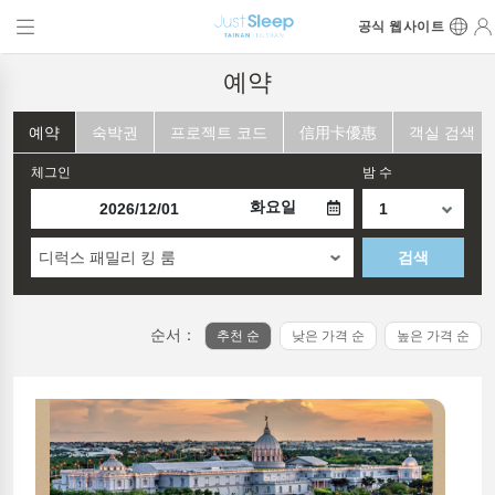
공식 웹사이트
예약
예약
숙박권
프로젝트 코드
信用卡優惠
객실 검색
체그인
밤 수
화요일
디럭스 패밀리 킹 룸
검색
순서：
추천 순
낮은 가격 순
높은 가격 순