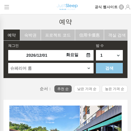
공식 웹사이트
예약
예약
숙박권
프로젝트 코드
信用卡優惠
객실 검색
체그인
밤 수
화요일
슈페리어 룸
검색
순서：
추천 순
낮은 가격 순
높은 가격 순