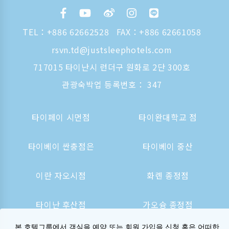
TEL：
+886 62662528
FAX：+886 62661058
rsvn.td@justsleephotels.com
717015 타이난시 런더구 원화로 2단 300호
관광숙박업 등록번호： 347
타이페이 시먼점
타이완대학교 점
타이베이 싼충점은
타이베이 중산
이란 자오시점
화롄 종정점
타이난 후산점
가오슝 종정점
본 호텔그룹에서 객실을 예약 또는 회원 가입을 신청 혹은 어떠한