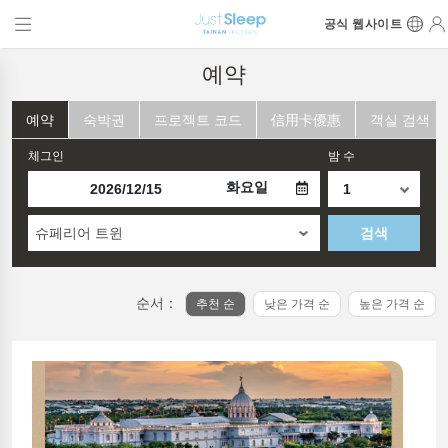
공식 웹사이트
예약
예약
숙박권
프로젝트 코드
信用卡優惠
객실 검색
체그인
밤 수
화요일
슈페리어 트윈
검색
순서：
추천 순
낮은 가격 순
높은 가격 순