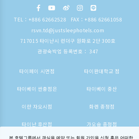
TEL：
+886 62662528
FAX：+886 62661058
rsvn.td@justsleephotels.com
717015 타이난시 런더구 원화로 2단 300호
관광숙박업 등록번호： 347
타이페이 시먼점
타이완대학교 점
타이베이 싼충점은
타이베이 중산
이란 자오시점
화롄 종정점
타이난 후산점
가오슝 종정점
본 호텔그룹에서 객실을 예약 또는 회원 가입을 신청 혹은 어떠한