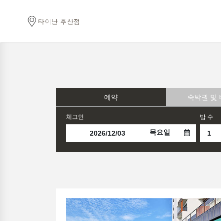
타이난 후산점
예약
숙박권 및
체그인
밤 수
목요일