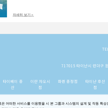
자세히 보기＞
TE
717015 타이난시 런더구 원
타이베이 중
이란 자오시
화롄 종정점
타이난 후산
산
점
점
혹은 어떠한 서비스를 이용했을 시 본 그룹과 시스템의 설계 및 작동 특성