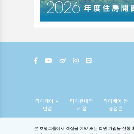
타이페이 시
타이완대학
타이베이 싼
먼점
교 점
충점은
본 호텔그룹에서 객실을 예약 또는 회원 가입을 신청 