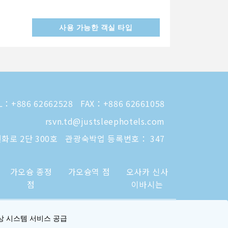
사용 가능한 객실 타입
L：
+886 62662528
FAX：+886 62661058
rsvn.td@justsleephotels.com
화로 2단 300호
관광숙박업 등록번호： 347
가오슝 종정
가오슝역 점
오사카 신사
점
이바시는
상 시스템 서비스 공급