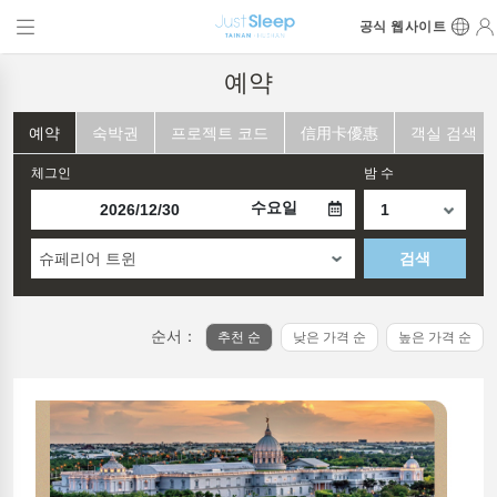
공식 웹사이트
예약
예약
숙박권
프로젝트 코드
信用卡優惠
객실 검색
체그인
밤 수
수요일
슈페리어 트윈
검색
순서：
추천 순
낮은 가격 순
높은 가격 순