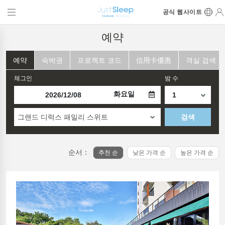
공식 웹사이트
예약
예약
숙박권
프로젝트 코드
信用卡優惠
객실 검색
체그인
밤 수
화요일
그랜드 디럭스 패밀리 스위트
검색
순서：
추천 순
낮은 가격 순
높은 가격 순