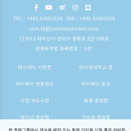
TEL：
+886 62662528
FAX：+886 62661058
rsvn.td@justsleephotels.com
717015 타이난시 런더구 원화로 2단 300호
관광숙박업 등록번호： 347
타이페이 시먼점
타이완대학교 점
타이베이 싼충점은
타이베이 중산
이란 자오시점
화롄 종정점
타이난 후산점
가오슝 종정점
본 호텔그룹에서 객실을 예약 또는 회원 가입을 신청 혹은 어떠한