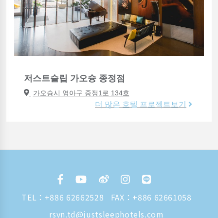
저스트슬립 가오슝 종정점
가오슝시 영아구 중정1로 134호
더 많은 호텔 프로젝트보기
TEL：
+886 62662528
FAX：+886 62661058
rsvn.td@justsleephotels.com