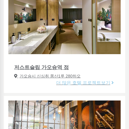
저스트슬립 가오슝역 점
가오슝시 신싱취 쫑산1루 280하오
더 많은 호텔 프로젝트보기