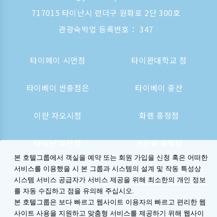
717015 타이난시 런더구 원화로 2단 300호
관광숙박업 등록번호： 347
타이페이 시먼점
타이완대학교 점
타이베이 싼충점은
타이베이 중산
이란 자오시점
화롄 종정점
타이난 후산점
가오슝 종정점
본 호텔그룹에서 객실을 예약 또는 회원 가입을 신청 혹은 어떠한
가오슝역 점
오사카 신사이바시는
서비스를 이용했을 시 본 그룹과 시스템의 설계 및 작동 특성상
시스템 서비스 공급자가 서비스 제공을 위해 최소한의 개인 정보
를 자동 수집하고 점을 유의해 주십시오.
본 호텔그룹은 보다 빠르고 웹사이트 이용자의 빠르고 편리한 웹
사이트 사용을 지원하고 맞춤형 서비스를 제공하기 위해 웹사이