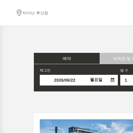
타이난 후산점
예약
숙박권 및
체그인
밤 수
월요일