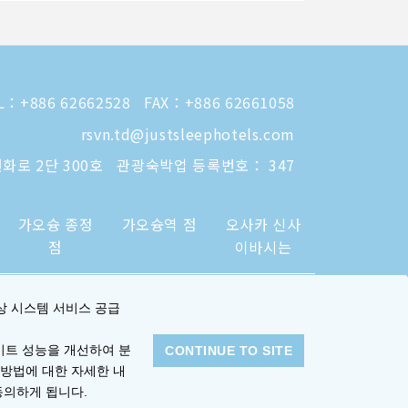
L：
+886 62662528
FAX：+886 62661058
rsvn.td@justsleephotels.com
화로 2단 300호
관광숙박업 등록번호： 347
가오슝 종정
가오슝역 점
오사카 신사
점
이바시는
상 시스템 서비스 공급
이트 성능을 개선하여 분
CONTINUE TO SITE
 방법에 대한 자세한 내
동의하게 됩니다.