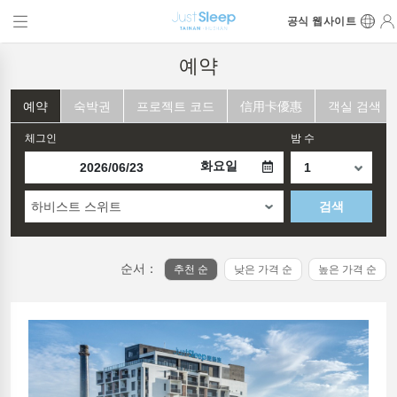
공식 웹사이트
예약
예약
숙박권
프로젝트 코드
信用卡優惠
객실 검색
체그인
밤 수
화요일
하비스트 스위트
검색
순서：
추천 순
낮은 가격 순
높은 가격 순