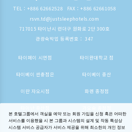
TEL：
+886 62662528
FAX：+886 62661058
rsvn.td@justsleephotels.com
717015 타이난시 런더구 원화로 2단 300호
관광숙박업 등록번호： 347
타이페이 시먼점
타이완대학교 점
타이베이 싼충점은
타이베이 중산
이란 자오시점
화롄 종정점
타이난 후산점
가오슝 종정점
본 호텔그룹에서 객실을 예약 또는 회원 가입을 신청 혹은 어떠한
서비스를 이용했을 시 본 그룹과 시스템의 설계 및 작동 특성상
가오슝역 점
오사카 신사이바시는
시스템 서비스 공급자가 서비스 제공을 위해 최소한의 개인 정보