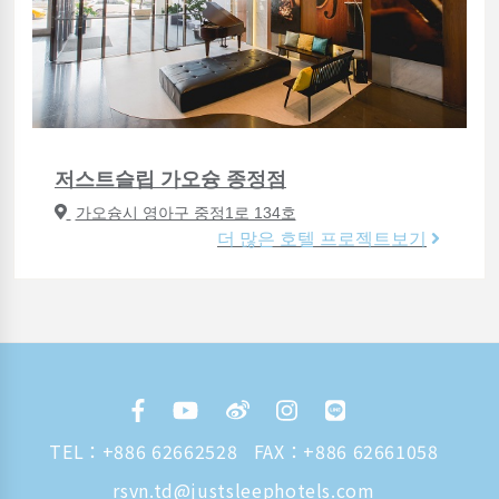
저스트슬립 가오슝 종정점
가오슝시 영아구 중정1로 134호
더 많은 호텔 프로젝트보기
TEL：
+886 62662528
FAX：+886 62661058
rsvn.td@justsleephotels.com