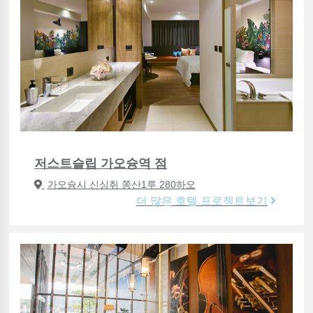
저스트슬립 가오슝역 점
가오슝시 신싱취 쫑산1루 280하오
더 많은 호텔 프로젝트보기