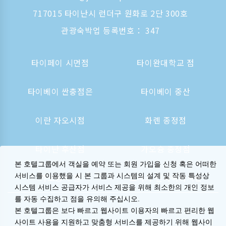
717015 타이난시 런더구 원화로 2단 300호
관광숙박업 등록번호： 347
타이페이 시먼점
타이완대학교 점
타이베이 싼충점은
타이베이 중산
이란 자오시점
화롄 종정점
타이난 후산점
가오슝 종정점
본 호텔그룹에서 객실을 예약 또는 회원 가입을 신청 혹은 어떠한
가오슝역 점
오사카 신사이바시는
서비스를 이용했을 시 본 그룹과 시스템의 설계 및 작동 특성상
시스템 서비스 공급자가 서비스 제공을 위해 최소한의 개인 정보
를 자동 수집하고 점을 유의해 주십시오.
본 호텔그룹은 보다 빠르고 웹사이트 이용자의 빠르고 편리한 웹
사이트 사용을 지원하고 맞춤형 서비스를 제공하기 위해 웹사이