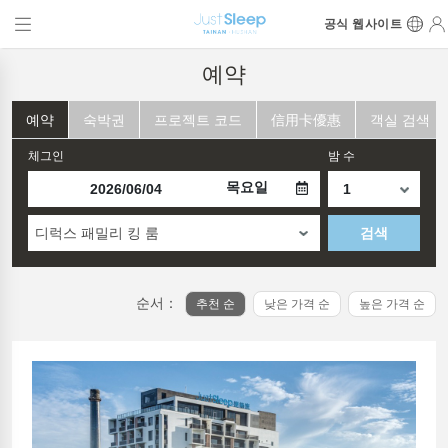
공식 웹사이트
예약
예약
숙박권
프로젝트 코드
信用卡優惠
객실 검색
체그인
밤 수
목요일
디럭스 패밀리 킹 룸
검색
순서：
추천 순
낮은 가격 순
높은 가격 순