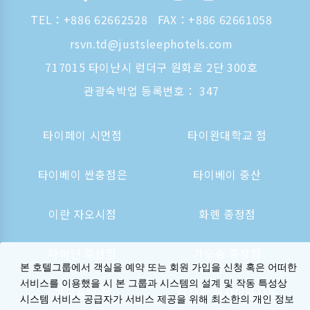
TEL：
+886 62662528
FAX：+886 62661058
rsvn.td@justsleephotels.com
717015 타이난시 런더구 원화로 2단 300호
관광숙박업 등록번호： 347
타이페이 시먼점
타이완대학교 점
타이베이 싼충점은
타이베이 중산
이란 자오시점
화롄 종정점
타이난 후산점
가오슝 종정점
본 호텔그룹에서 객실을 예약 또는 회원 가입을 신청 혹은 어떠한
서비스를 이용했을 시 본 그룹과 시스템의 설계 및 작동 특성상
가오슝역 점
오사카 신사이바시는
시스템 서비스 공급자가 서비스 제공을 위해 최소한의 개인 정보