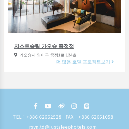
저스트슬립 가오슝 종정점
가오슝시 영아구 중정1로 134호
더 많은 호텔 프로젝트보기
TEL：
+886 62662528
FAX：+886 62661058
rsvn.td@justsleephotels.com