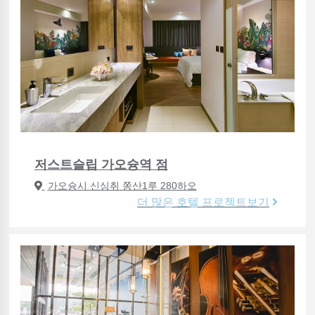
저스트슬립 가오슝역 점
가오슝시 신싱취 쫑산1루 280하오
더 많은 호텔 프로젝트보기