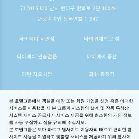
717015 타이난시 런더구 원화로 2단 300호
관광숙박업 등록번호： 347
타이페이 시먼점
타이완대학교 점
타이베이 싼충점은
타이베이 중산
이란 자오시점
화롄 종정점
타이난 후산점
가오슝 종정점
본 호텔그룹에서 객실을 예약 또는 회원 가입을 신청 혹은 어떠한
가오슝역 점
오사카 신사이바시는
서비스를 이용했을 시 본 그룹과 시스템의 설계 및 작동 특성상
시스템 서비스 공급자가 서비스 제공을 위해 최소한의 개인 정보
를 자동 수집하고 점을 유의해 주십시오.
본 호텔그룹은 보다 빠르고 웹사이트 이용자의 빠르고 편리한 웹
사이트 사용을 지원하고 맞춤형 서비스를 제공하기 위해 웹사이