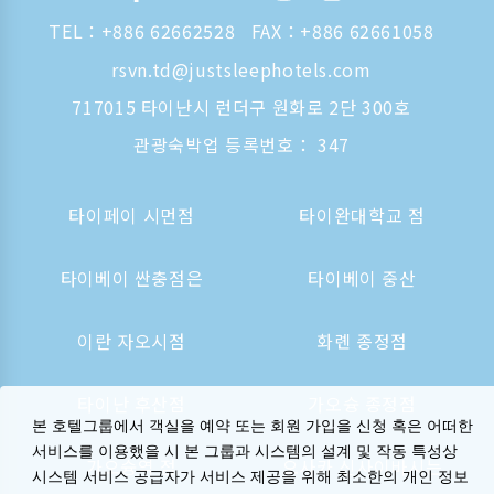
TEL：
+886 62662528
FAX：+886 62661058
rsvn.td@justsleephotels.com
717015 타이난시 런더구 원화로 2단 300호
관광숙박업 등록번호： 347
타이페이 시먼점
타이완대학교 점
타이베이 싼충점은
타이베이 중산
이란 자오시점
화롄 종정점
타이난 후산점
가오슝 종정점
본 호텔그룹에서 객실을 예약 또는 회원 가입을 신청 혹은 어떠한
서비스를 이용했을 시 본 그룹과 시스템의 설계 및 작동 특성상
가오슝역 점
오사카 신사이바시는
시스템 서비스 공급자가 서비스 제공을 위해 최소한의 개인 정보