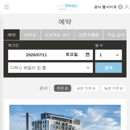
공식 웹사이트
예약
예약
숙박권
프로젝트 코드
信用卡優惠
객실 검색
체그인
밤 수
토요일
디럭스 패밀리 킹 룸
검색
순서：
추천 순
낮은 가격 순
높은 가격 순