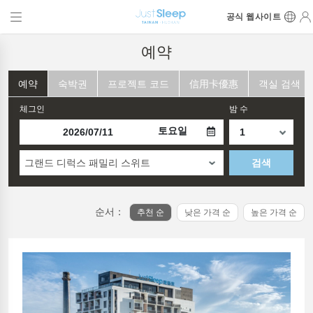
공식 웹사이트
예약
예약
숙박권
프로젝트 코드
信用卡優惠
객실 검색
체그인
밤 수
토요일
그랜드 디럭스 패밀리 스위트
검색
순서：
추천 순
낮은 가격 순
높은 가격 순