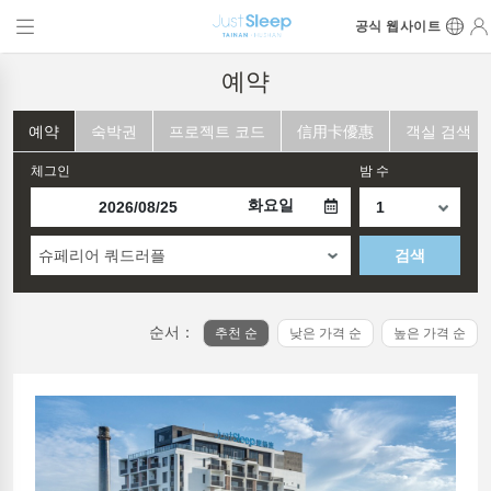
공식 웹사이트
예약
예약
숙박권
프로젝트 코드
信用卡優惠
객실 검색
체그인
밤 수
화요일
슈페리어 쿼드러플
검색
순서：
추천 순
낮은 가격 순
높은 가격 순