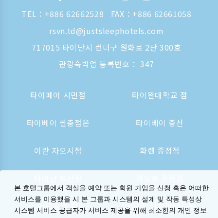
TEL：
+886 62662528
FAX：+886 62661058
rsvn.td@justsleephotels.com
717015 타이난시 런더구 원화로 2단 300호
관광숙박업 등록번호： 347
타이페이 시먼점
타이완대학교 점
타이베이 싼충점은
타이베이 중산
이란 자오시점
화롄 종정점
타이난 후산점
가오슝 종정점
본 호텔그룹에서 객실을 예약 또는 회원 가입을 신청 혹은 어떠한
서비스를 이용했을 시 본 그룹과 시스템의 설계 및 작동 특성상
가오슝역 점
오사카 신사이바시는
시스템 서비스 공급자가 서비스 제공을 위해 최소한의 개인 정보